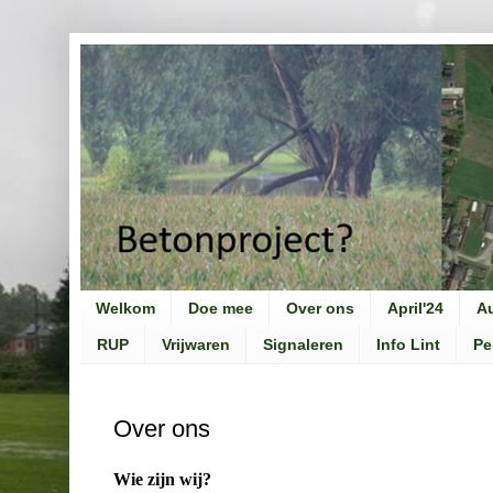
Welkom
Doe mee
Over ons
April'24
A
RUP
Vrijwaren
Signaleren
Info Lint
Pe
Over ons
Wie zijn wij?