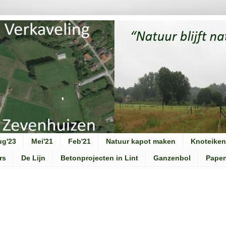
ug'23
Mei'21
Feb'21
Natuur kapot maken
Knoteiken
rs
De Lijn
Betonprojecten in Lint
Ganzenbol
Pape