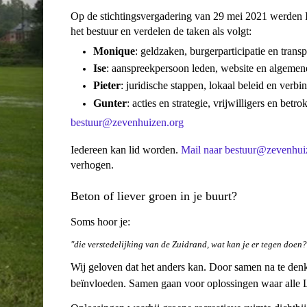
Op de stichtingsvergadering van 29 mei 2021 werden I
het bestuur en verdelen de taken als volgt:
Monique
: geldzaken, burgerparticipatie en transp
Ise
: aanspreekpersoon leden, website en algemen
Pieter
: juridische stappen, lokaal beleid en verbi
Gunter
: acties en strategie, vrijwilligers en betr
bestuur@zevenhuizen.org
Iedereen kan lid worden.
Mail naar bestuur@zevenhui
verhogen.
Beton of liever groen in je buurt?
Soms hoor je:
"die verstedelijking van de Zuidrand, wat kan je er tegen doen?
Wij geloven dat het anders kan. Door samen na te den
beïnvloeden.
Samen gaan voor oplossingen waar alle 