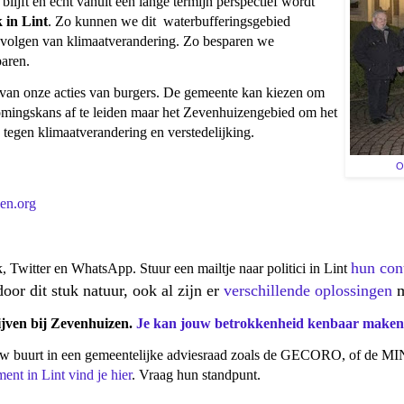
blijft en écht vanuit een lange termijn perspectief wordt
 in Lint
. Zo kunnen we dit waterbufferingsgebied
evolgen van klimaatverandering. Zo besparen we
paren.
 van onze acties van burgers. De gemeente kan kiezen om
omingskans af te leiden maar het Zevenhuizengebied om het
tegen klimaatverandering en verstedelijking.
O
en.org
hun cont
Twitter en WhatsApp. Stuur een mailtje naar politici in Lint
or dit stuk natuur, ook al zijn er
verschillende oplossingen
m
jven bij Zevenhuizen.
Je kan jouw betrokkenheid kenbaar maken v
ouw buurt in een gemeentelijke adviesraad zoals de GECORO, of de MIN
nt in Lint vind je hier
. Vraag hun standpunt.