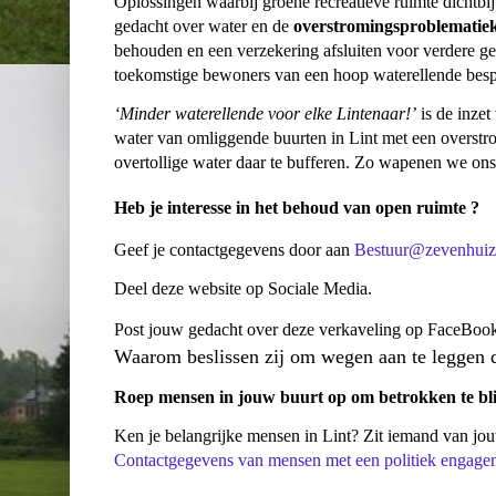
Oplossingen waarbij groene recreatieve ruimte dichtbij 
gedacht over water en de
overstromingsproblematiek
behouden en een verzekering afsluiten voor verdere g
toekomstige bewoners van een hoop waterellende bes
‘Minder waterellende voor elke Lintenaar!’
is de inzet
water van omliggende buurten in Lint met een overstr
overtollige water daar te bufferen. Zo wapenen we ons 
Heb je interesse in het behoud van open ruimte ?
Geef je contactgegevens door aan
Bestuur@zevenhuiz
Deel deze website op Sociale Media.
Post jouw gedacht over deze verkaveling op FaceBook, 
Waarom beslissen zij om wegen aan te leggen do
Roep mensen in jouw buurt op om betrokken te bli
Ken je belangrijke mensen in Lint? Zit iemand van j
Contactgegevens van mensen met een politiek engageme