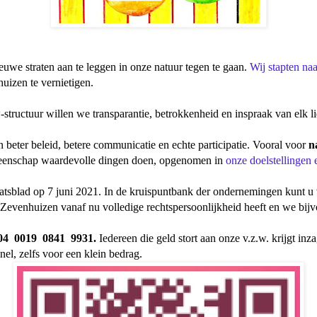
euwe straten aan te leggen in onze natuur tegen te gaan.
Wij stapten na
izen te vernietigen.
-structuur willen we transparantie, betrokkenheid en inspraak van elk
 beter beleid, betere communicatie en echte participatie. Vooral voor
n
emeenschap waardevolle dingen doen, opgenomen in
onze doelstellingen 
aatsblad op 7 juni 2021. In de kruispuntbank der ondernemingen kunt 
venhuizen vanaf nu volledige rechtspersoonlijkheid heeft en we bijv
04 0019 0841 9931.
Iedereen die geld stort aan onze v.z.w. krijgt i
nel, zelfs voor een klein bedrag.